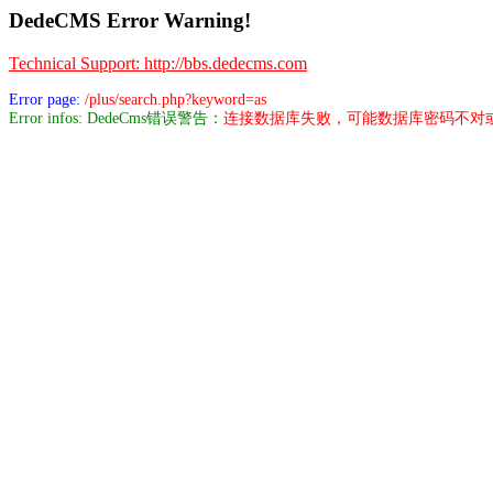
DedeCMS Error Warning!
Technical Support: http://bbs.dedecms.com
Error page:
/plus/search.php?keyword=as
Error infos: DedeCms错误警告：
连接数据库失败，可能数据库密码不对